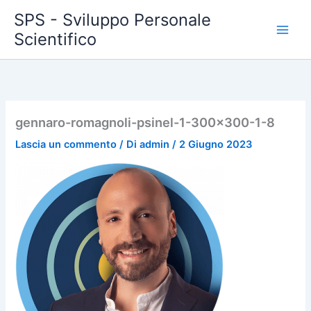
Vai
SPS - Sviluppo Personale
al
Scientifico
Main
contenuto
Men
gennaro-romagnoli-psinel-1-300×300-1-8
Lascia un commento
/ Di
admin
/
2 Giugno 2023