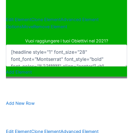
Edit Element
Clone Element
Advanced Element
Options
Move
Remove Element
Vuoi raggiungere i tuoi Obiettivi nel 2021?
Add Element
Add New Row
Edit Element
Clone Element
Advanced Element