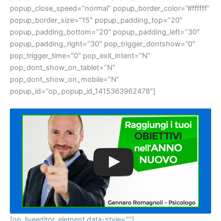
popup_close_speed=”normal” popup_border_color=”#ffffff”
popup_border_size=”15″ popup_padding_top=”20″
popup_padding_bottom=”20″ popup_padding_left=”30″
popup_padding_right=”30″ pop_trigger_dontshow=”0″
pop_trigger_time=”0″ pop_exit_intent=”N”
pop_dont_show_on_tablet=”N”
pop_dont_show_on_mobile=”N”
popup_id=”op_popup_id_1415363962478″]
[op_liveeditor_element data-style=””]