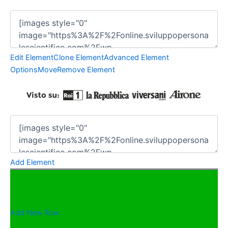
Edit Element
Clone Element
Advanced Element
Options
Move
Remove Element
Add Element
Add New Row