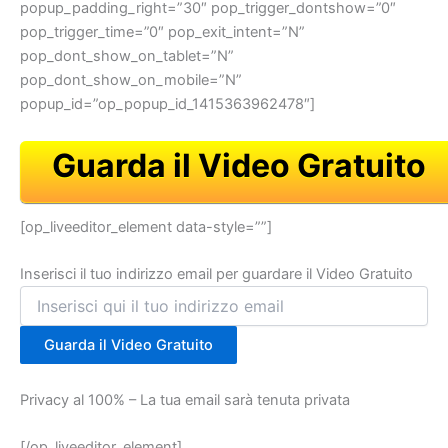
popup_padding_right=”30″ pop_trigger_dontshow=”0″
pop_trigger_time=”0″ pop_exit_intent=”N”
pop_dont_show_on_tablet=”N”
pop_dont_show_on_mobile=”N”
popup_id=”op_popup_id_1415363962478″]
Guarda il Video Gratuito
[op_liveeditor_element data-style=””]
Inserisci il tuo indirizzo email per guardare il Video Gratuito
Guarda il Video Gratuito
Privacy al 100% – La tua email sarà tenuta privata
[/op_liveeditor_element]