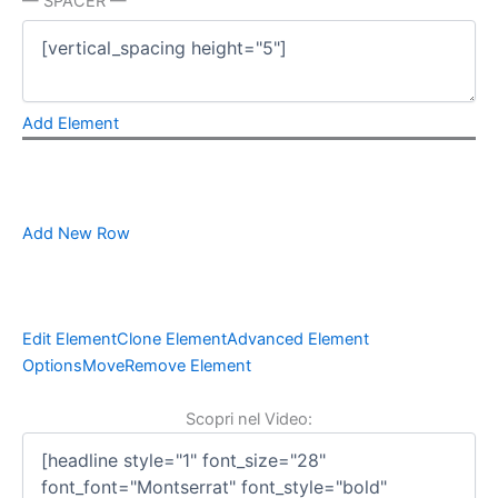
— SPACER —
Add Element
Add New Row
Edit Element
Clone Element
Advanced Element
Options
Move
Remove Element
Scopri nel Video: