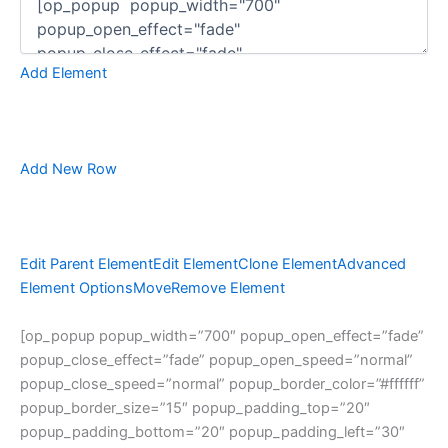
Add Element
Add New Row
Edit Parent Element
Edit Element
Clone Element
Advanced
Element Options
Move
Remove Element
[op_popup popup_width=”700″ popup_open_effect=”fade”
popup_close_effect=”fade” popup_open_speed=”normal”
popup_close_speed=”normal” popup_border_color=”#ffffff”
popup_border_size=”15″ popup_padding_top=”20″
popup_padding_bottom=”20″ popup_padding_left=”30″