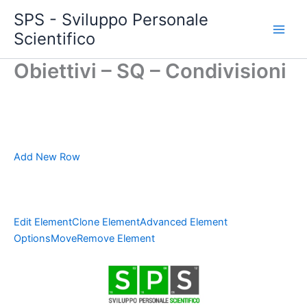
Vai
SPS - Sviluppo Personale
al
Scientifico
Main
contenuto
Obiettivi – SQ – Condivisioni
Men
Add New Row
Edit Element
Clone Element
Advanced Element
Options
Move
Remove Element