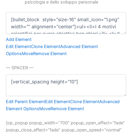
psicologia e dello sviluppo personale
Add Element
Edit Element
Clone Element
Advanced Element
Options
Move
Remove Element
— SPACER —
Edit Parent Element
Edit Element
Clone Element
Advanced
Element Options
Move
Remove Element
[op_popup popup_width=”700″ popup_open_effect=”fade”
popup_close_effect=”fade” popup_open_speed=”normal”