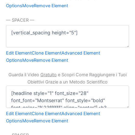
Options
Move
Remove Element
— SPACER —
Edit Element
Clone Element
Advanced Element
Options
Move
Remove Element
Guarda il Video
Gratuito
e Scopri Come Raggiungere i Tuoi
Obiettivi Grazie a un Metodo Scientifico
Edit Element
Clone Element
Advanced Element
Options
Move
Remove Element