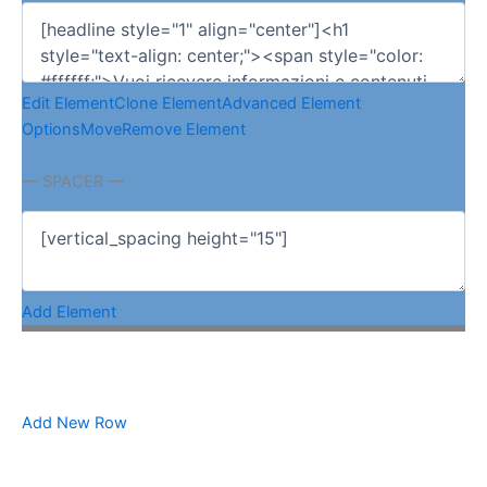
Edit Element
Clone Element
Advanced Element
Options
Move
Remove Element
— SPACER —
Add Element
Add New Row