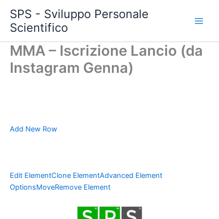
Vai
SPS - Sviluppo Personale
al
Scientifico
Main
contenuto
MMA – Iscrizione Lancio (da
Men
Instagram Genna)
Add New Row
Edit Element
Clone Element
Advanced Element
Options
Move
Remove Element