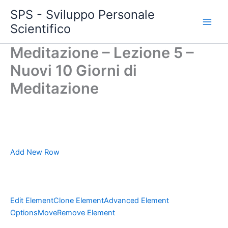
Vai
SPS - Sviluppo Personale
al
Scientifico
Main
contenuto
Meditazione – Lezione 5 –
Men
Nuovi 10 Giorni di
Meditazione
Add New Row
Edit Element
Clone Element
Advanced Element
Options
Move
Remove Element