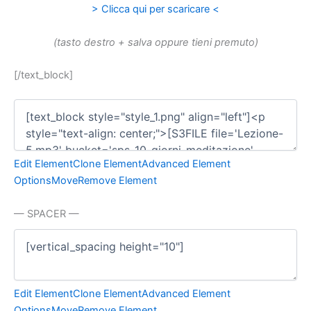
> Clicca qui per scaricare <
(tasto destro + salva oppure tieni premuto)
[/text_block]
Edit Element
Clone Element
Advanced Element
Options
Move
Remove Element
— SPACER —
Edit Element
Clone Element
Advanced Element
Options
Move
Remove Element