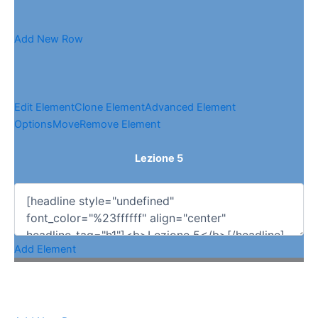
Add New Row
Edit Element
Clone Element
Advanced Element
Options
Move
Remove Element
Lezione 5
Add Element