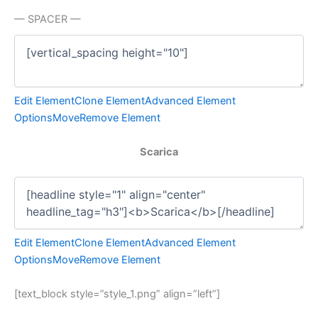
— SPACER —
Edit Element
Clone Element
Advanced Element
Options
Move
Remove Element
Scarica
Edit Element
Clone Element
Advanced Element
Options
Move
Remove Element
[text_block style=”style_1.png” align=”left”]