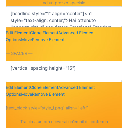
ad un prezzo speciale
Edit Element
Clone Element
Advanced Element
Options
Move
Remove Element
— SPACER —
Edit Element
Clone Element
Advanced Element
Options
Move
Remove Element
[text_block style=”style_1.png” align=”left”]
Tra circa un ora riceverai un’email di conferma