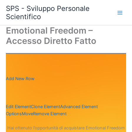
Vai
SPS - Sviluppo Personale
al
Scientifico
Main
contenuto
Emotional Freedom –
Men
Accesso Diretto Fatto
Add New Row
Edit Element
Clone Element
Advanced Element
Options
Move
Remove Element
Hai ottenuto l’opportunità di acquistare Emotional Freedom