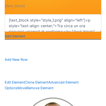
[/text_block]
Add Element
Add New Row
Edit Element
Clone Element
Advanced Element
Options
Move
Remove Element