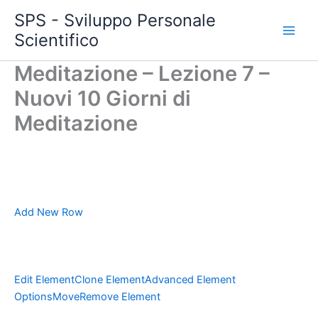
Vai
SPS - Sviluppo Personale
al
Scientifico
Main
contenuto
Meditazione – Lezione 7 –
Men
Nuovi 10 Giorni di
Meditazione
Add New Row
Edit Element
Clone Element
Advanced Element
Options
Move
Remove Element