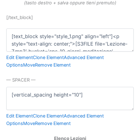
(tasto destro + salva oppure tieni premuto)
[/text_block]
Edit Element
Clone Element
Advanced Element
Options
Move
Remove Element
— SPACER —
Edit Element
Clone Element
Advanced Element
Options
Move
Remove Element
Elenco Lezioni