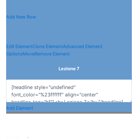
Add New Row
Edit Element
Clone Element
Advanced Element
Options
Move
Remove Element
Lezione 7
Add Element