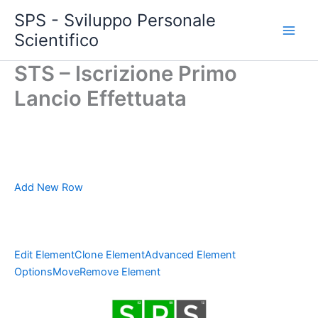
Vai
SPS - Sviluppo Personale
al
Scientifico
Main
contenuto
STS – Iscrizione Primo
Men
Lancio Effettuata
Add New Row
Edit Element
Clone Element
Advanced Element
Options
Move
Remove Element