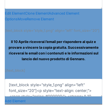
Edit Element
Clone Element
Advanced Element
Options
Move
Remove Element
[text_block style=”style_1.png” align=”left” font_size=”20″]
Il 10 Aprile riceverai l’email per rispondere al quiz e
provare a vincere la copia gratuita. Successivamente
riceverai le email con i contenuti e le informazioni sul
lancio del nuovo prodotto di Gennaro.
[/text_block]
Add Element