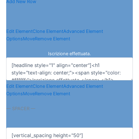
Add New Row
Edit Element
Clone Element
Advanced Element
Options
Move
Remove Element
Iscrizione effettuata.
Edit Element
Clone Element
Advanced Element
Options
Move
Remove Element
— SPACER —