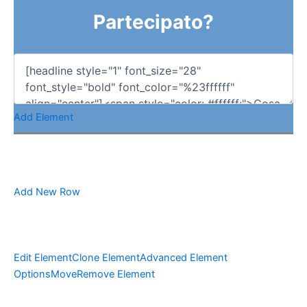
Partecipato?
Add Element
Add New Row
Edit Element
Clone Element
Advanced Element
Options
Move
Remove Element