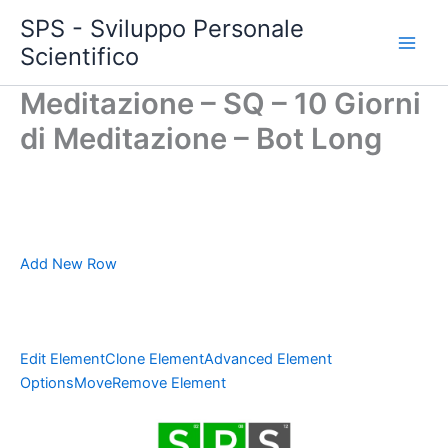
Vai
SPS - Sviluppo Personale
al
Scientifico
Main
contenuto
Meditazione – SQ – 10 Giorni
Men
di Meditazione – Bot Long
Add New Row
Edit Element
Clone Element
Advanced Element
Options
Move
Remove Element