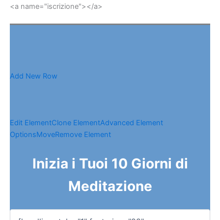
<a name="iscrizione"></a>
Add New Row
Edit Element
Clone Element
Advanced Element
Options
Move
Remove Element
Inizia i Tuoi 10 Giorni di
Meditazione