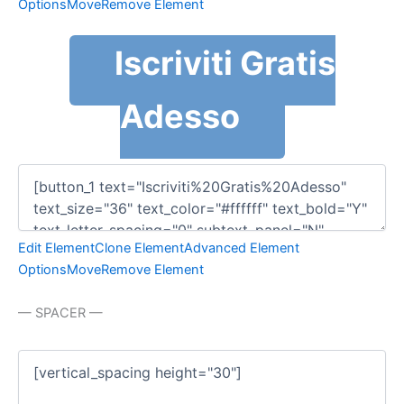
Options
Move
Remove Element
Iscriviti Gratis
Adesso
Edit Element
Clone Element
Advanced Element
Options
Move
Remove Element
— SPACER —