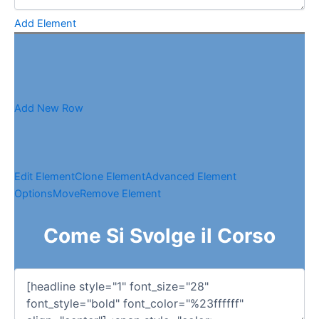
Add Element
Add New Row
Edit Element
Clone Element
Advanced Element
Options
Move
Remove Element
Come Si Svolge il Corso