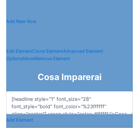
Add New Row
Edit Element
Clone Element
Advanced Element
Options
Move
Remove Element
Cosa Imparerai
Add Element