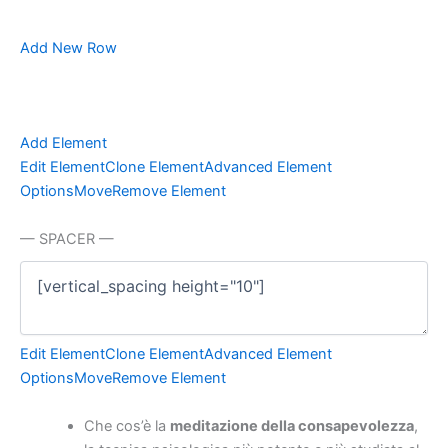
Add New Row
Add Element
Edit Element
Clone Element
Advanced Element
Options
Move
Remove Element
— SPACER —
Edit Element
Clone Element
Advanced Element
Options
Move
Remove Element
Che cos’è la
meditazione della consapevolezza
,