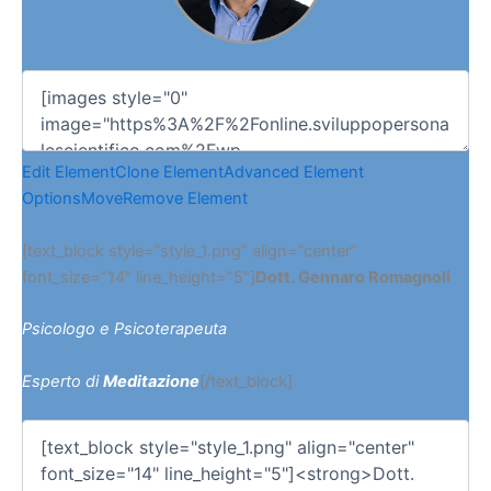
Edit Element
Clone Element
Advanced Element
Options
Move
Remove Element
[text_block style=”style_1.png” align=”center”
font_size=”14″ line_height=”5″]
Dott. Gennaro Romagnoli
Psicologo e Psicoterapeuta
Esperto di
Meditazione
[/text_block]