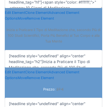
Edit Element
Clone Element
Advanced Element
Options
Move
Remove Element
Inizia a Praticare il Tipo di Meditazione che, secondo Più di
100 Studi Scientifici, Porta Più Benefici al Tuo Corpo e alla
Tua Mente
Edit Element
Clone Element
Advanced Element
Options
Move
Remove Element
Prezzo:
27 €