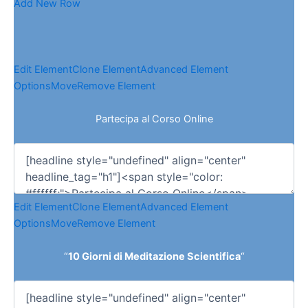
Add New Row
Edit Element
Clone Element
Advanced Element
Options
Move
Remove Element
Partecipa al Corso Online
Edit Element
Clone Element
Advanced Element
Options
Move
Remove Element
“
10 Giorni di Meditazione Scientifica
“