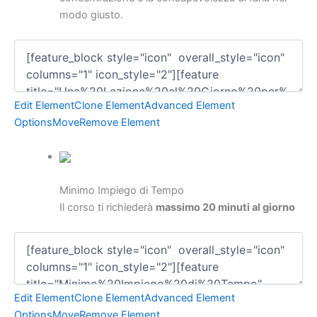
modo giusto.
Edit Element
Clone Element
Advanced Element
Options
Move
Remove Element
Minimo Impiego di Tempo
Il corso ti richiederà
massimo 20 minuti al giorno
Edit Element
Clone Element
Advanced Element
Options
Move
Remove Element