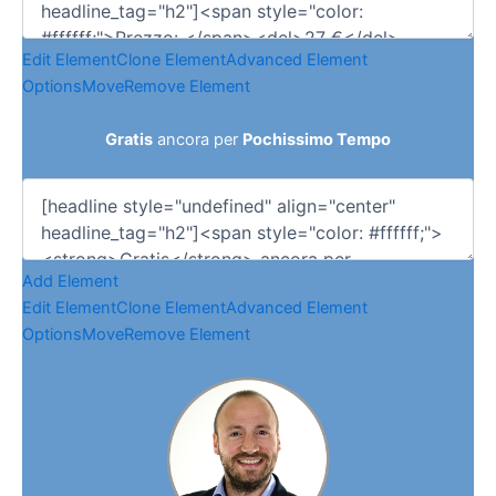
Edit Element
Clone Element
Advanced Element
Options
Move
Remove Element
Gratis
ancora per
Pochissimo Tempo
Add Element
Edit Element
Clone Element
Advanced Element
Options
Move
Remove Element